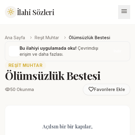
menu
İlahi Sözleri
light_mode
chevron_right
chevron_right
Ana Sayfa
Reşit Muhtar
Ölümsüzlük Bestesi
Bu ilahiyi uygulamada oku!
Çevrimdışı
İndir
erişim ve daha fazlası.
REŞIT MUHTAR
Ölümsüzlük Bestesi
favorite_border
visibility
50 Okunma
Favorilere Ekle
Açılsın bir bir kapılar,