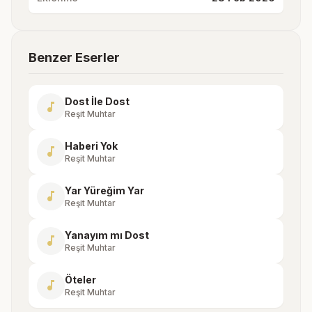
Benzer Eserler
Dost İle Dost
music_note
Reşit Muhtar
Haberi Yok
music_note
Reşit Muhtar
Yar Yüreğim Yar
music_note
Reşit Muhtar
Yanayım mı Dost
music_note
Reşit Muhtar
Öteler
music_note
Reşit Muhtar