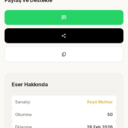
Paylaş ve Destekle
chat
share
content_copy
Eser Hakkında
Sanatçı
Reşit Muhtar
Okunma
50
Eklenme
28 Feb 2026