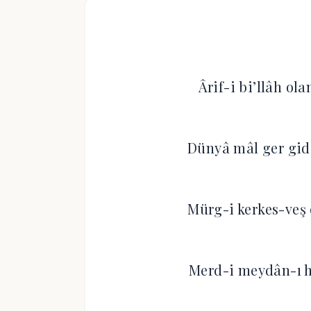
Ârif-i bi’llâh ola
Dünyâ mâl ger gid
Mürg-i kerkes-veş 
Merd-i meydân-ı h