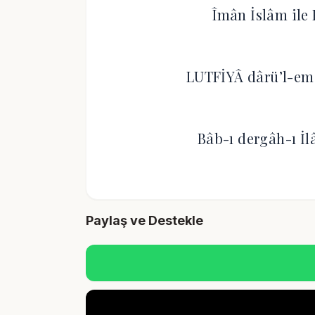
Îmân İslâm ile 
LUTFİYÂ dârü’l-emâ
Bâb-ı dergâh-ı İl
Paylaş ve Destekle