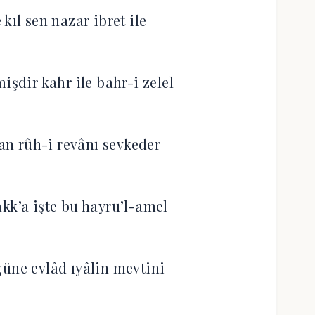
 kıl sen nazar ibret ile
işdir kahr ile bahr-i zelel
lan rûh-i revânı sevkeder
akk’a işte bu hayru’l-amel
üne evlâd ıyâlin mevtini