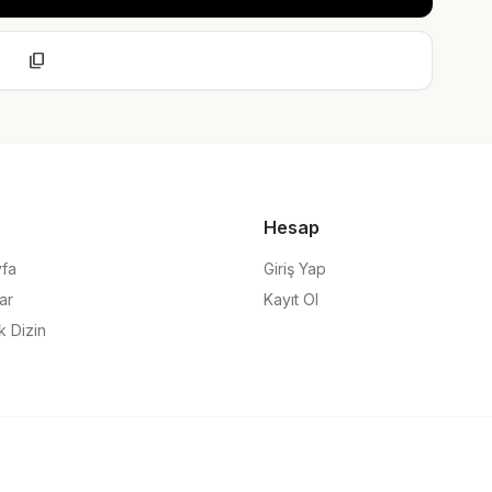
content_copy
Hesap
yfa
Giriş Yap
ar
Kayıt Ol
k Dizin