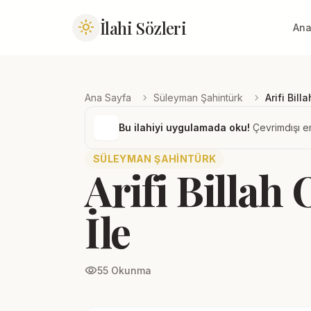
İlahi Sözleri
light_mode
Ana
chevron_right
chevron_right
Ana Sayfa
Süleyman Şahintürk
Arifi Bill
Bu ilahiyi uygulamada oku!
Çevrimdışı er
SÜLEYMAN ŞAHINTÜRK
Arifi Billah 
İle
visibility
55 Okunma