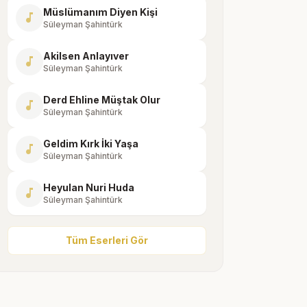
Müslümanım Diyen Kişi
music_note
Süleyman Şahintürk
Akilsen Anlayıver
music_note
Süleyman Şahintürk
Derd Ehline Müştak Olur
music_note
Süleyman Şahintürk
Geldim Kırk İki Yaşa
music_note
Süleyman Şahintürk
Heyulan Nuri Huda
music_note
Süleyman Şahintürk
Tüm Eserleri Gör