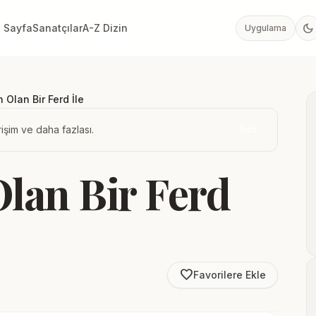
dark_mode
 Sayfa
Sanatçılar
A-Z Dizin
Uygulama
ah Olan Bir Ferd İle
işim ve daha fazlası.
İndir
Olan Bir Ferd
favorite_border
Favorilere Ekle