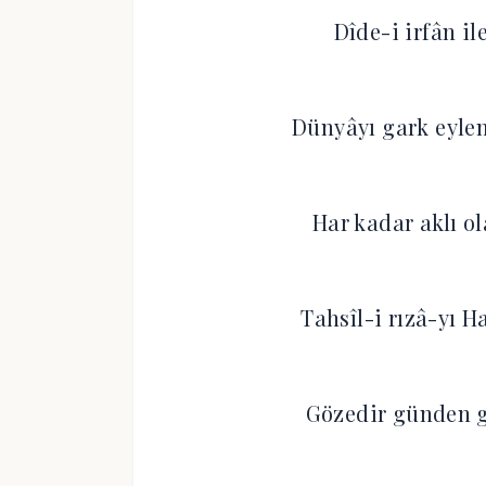
Dîde-i irfân ile
Dünyâyı gark eylem
Har kadar aklı o
Tahsîl-i rızâ-yı H
Gözedir günden g