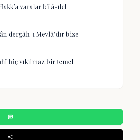
Hakk’a varalar bilâ-ılel
n dergâh-ı Mevlâ’dır bize
âhî hiç yıkılmaz bir temel
chat
share