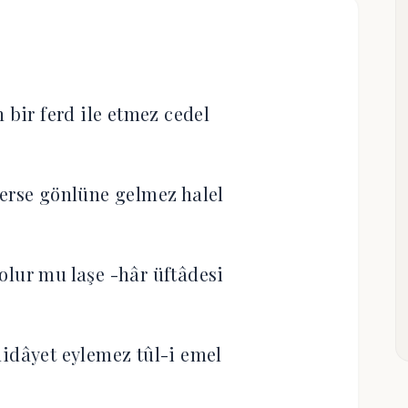
n bir ferd ile etmez cedel
erse gönlüne gelmez halel
olur mu laşe -hâr üftâdesi
idâyet eylemez tûl-i emel