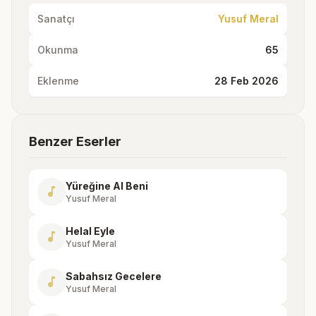
Sanatçı
Yusuf Meral
Okunma
65
Eklenme
28 Feb 2026
Benzer Eserler
Yüreğine Al Beni
music_note
Yusuf Meral
Helal Eyle
music_note
Yusuf Meral
Sabahsız Gecelere
music_note
Yusuf Meral