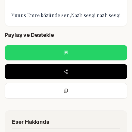
Yunus Emre közünde sen,Nazlı sevgi nazlı sevgi
Paylaş ve Destekle
chat
share
content_copy
Eser Hakkında