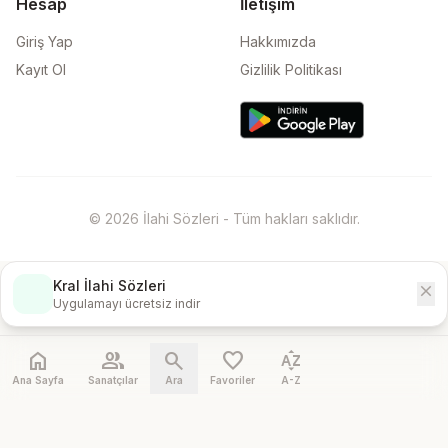
Hesap
İletişim
Giriş Yap
Hakkımızda
Kayıt Ol
Gizlilik Politikası
© 2026 İlahi Sözleri - Tüm hakları saklıdır.
Kral İlahi Sözleri
close
İndir
Uygulamayı ücretsiz indir
home
people
search
favorite
sort_by_alpha
Ana Sayfa
Sanatçılar
Ara
Favoriler
A-Z