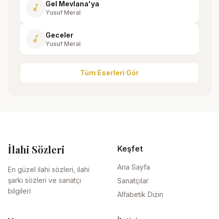
Gel Mevlana'ya
music_note
Yusuf Meral
Geceler
music_note
Yusuf Meral
Tüm Eserleri Gör
İlahi Sözleri
Keşfet
Ana Sayfa
En güzel ilahi sözleri, ilahi
şarkı sözleri ve sanatçı
Sanatçılar
bilgileri
Alfabetik Dizin