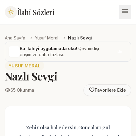
menu
İlahi Sözleri
light_mode
chevron_right
chevron_right
Ana Sayfa
Yusuf Meral
Nazlı Sevgi
Bu ilahiyi uygulamada oku!
Çevrimdışı
İndir
erişim ve daha fazlası.
YUSUF MERAL
Nazlı Sevgi
favorite_border
visibility
65 Okunma
Favorilere Ekle
Zehir olsa bal edersin,Goncaları gül