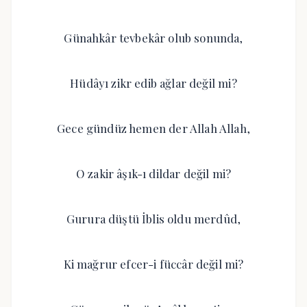
Günahkâr tevbekâr olub sonunda,
Hüdâyı zikr edib ağlar değil mi?
Gece gündüz hemen der Allah Allah,
O zakir âşık-ı dildar değil mi?
Gurura düştü İblis oldu merdûd,
Ki mağrur efcer-i füccâr değil mi?