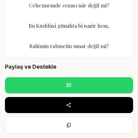
Cehennemde cezası nâr değil mi?
Bu Kuddûsî günahta bî nazîr hem,
Rahimin rahmetin umar değil mi?
Paylaş ve Destekle
chat
share
content_copy