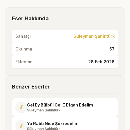
Eser Hakkında
Sanatçı
Süleyman Şahintürk
Okunma
57
Eklenme
28 Feb 2026
Benzer Eserler
Gel Ey Bülbül Gel E Efgan Edelim
music_note
Süleyman Şahintürk
Ya Rabb Nice Şükredelim
music_note
Süleyman Şahintürk