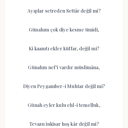
Ayıplar setreden Settâr değil mi?
Günahım çok diye kesme ümidi,
Ki kaanıtı ekfer küffar, değil mi?
Günahın nef’i vardır müslimâna,
Diyen Peygamber-i Muhtar değil mi?
Günah eyler kulu ehl-i temelluk,
Tevazu inkisar hoş kâr değil mi?