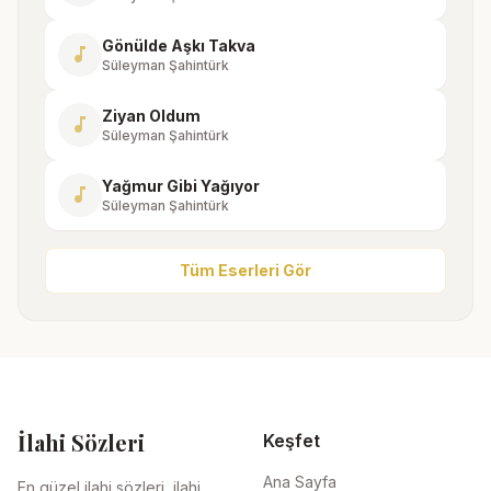
Gönülde Aşkı Takva
music_note
Süleyman Şahintürk
Ziyan Oldum
music_note
Süleyman Şahintürk
Yağmur Gibi Yağıyor
music_note
Süleyman Şahintürk
Tüm Eserleri Gör
İlahi Sözleri
Keşfet
Ana Sayfa
En güzel ilahi sözleri, ilahi