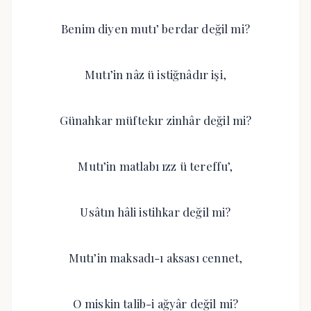
Benim diyen mutı’ berdar değil mi?
Mutı’in nâz ü istiğnâdır işi,
Günahkar müftekır zinhâr değil mi?
Mutı’in matlabı ızz ü tereffu’,
Usâtın hâli istihkar değil mi?
Mutı’in maksadı-ı aksası cennet,
O miskin talib-i ağyâr değil mi?