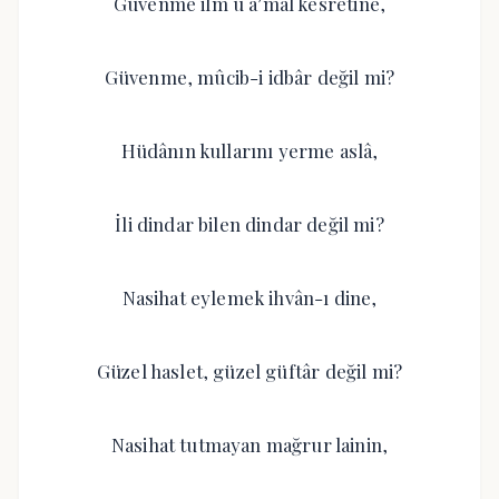
Güvenme ilm ü a’mâl kesretine,
Güvenme, mûcib-i idbâr değil mi?
Hüdânın kullarını yerme aslâ,
İli dindar bilen dindar değil mi?
Nasihat eylemek ihvân-ı dine,
Güzel haslet, güzel güftâr değil mi?
Nasihat tutmayan mağrur lainin,