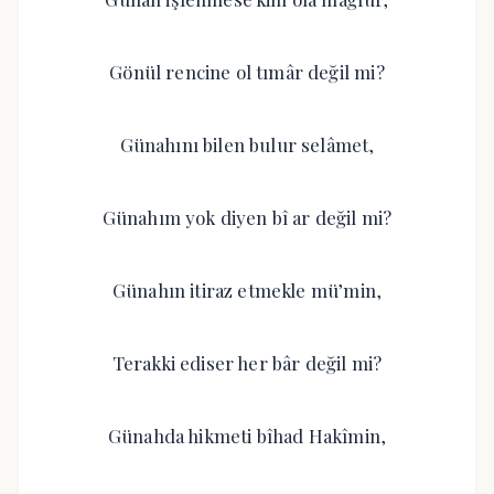
Gönül rencine ol tımâr değil mi?
Günahını bilen bulur selâmet,
Günahım yok diyen bî ar değil mi?
Günahın itiraz etmekle mü’min,
Terakki ediser her bâr değil mi?
Günahda hikmeti bîhad Hakîmin,