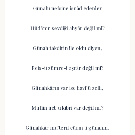
Günahı nefsine isnâd edenler
Hüdânın sevdiği ahyâr değil mi?
Günah takdirin ile oldu diyen,
Reis-ü zümre-i eşrâr değil mi?
Günahkârın var ise havf ü zelli,
Mutîin ucb u kibri var değil mi?
Günahkâr mu’terif cürm ü günahın,