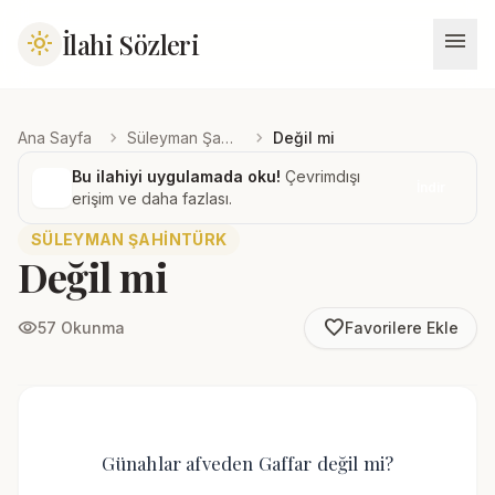
menu
İlahi Sözleri
light_mode
chevron_right
chevron_right
Ana Sayfa
Süleyman Şahintürk
Değil mi
Bu ilahiyi uygulamada oku!
Çevrimdışı
İndir
erişim ve daha fazlası.
SÜLEYMAN ŞAHINTÜRK
Değil mi
favorite_border
visibility
57 Okunma
Favorilere Ekle
Günahlar afveden Gaffar değil mi?