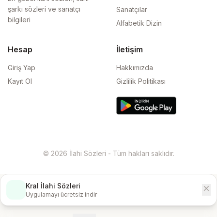
şarkı sözleri ve sanatçı
Sanatçılar
bilgileri
Alfabetik Dizin
Hesap
İletişim
Giriş Yap
Hakkımızda
Kayıt Ol
Gizlilik Politikası
© 2026 İlahi Sözleri - Tüm hakları saklıdır.
Kral İlahi Sözleri
close
İndir
Uygulamayı ücretsiz indir