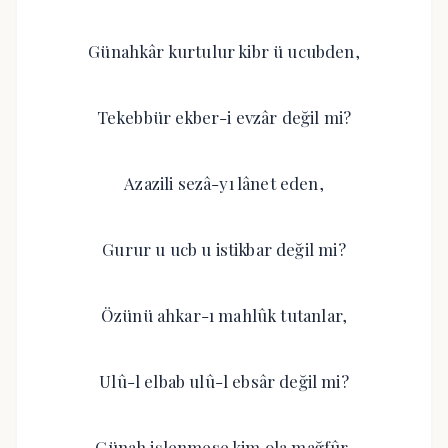
Günahkâr kurtulur kibr ü ucubden,
Tekebbür ekber-i evzâr değil mi?
Azazili sezâ-yı lânet eden,
Gurur u ucb u istikbar değil mi?
Özünü ahkar-ı mahlûk tutanlar,
Ulû-l elbab ulû-l ebsâr değil mi?
Günah işlenmese kim ola mağfûr,